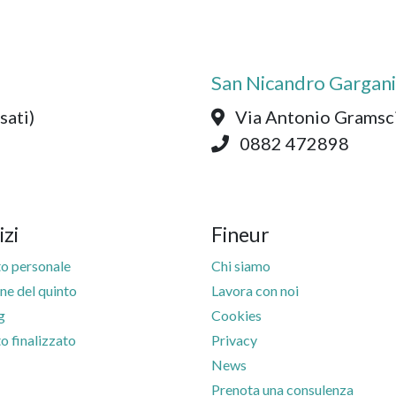
San Nicandro Gargan
sati)
Via Antonio Gramsci
0882 472898
izi
Fineur
to personale
Chi siamo
ne del quinto
Lavora con noi
g
Cookies
to finalizzato
Privacy
News
Prenota una consulenza