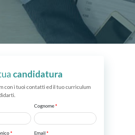
 tua
candidatura
m con i tuoi contatti ed il tuo curriculum
idarti.
Cognome
onico
Email