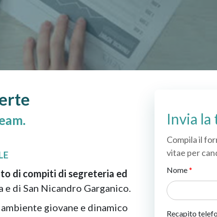
perte
Invia la
team.
Compila il for
vitae per cand
LE
Nome
to di compiti di segreteria ed
ia e di San Nicandro Garganico.
n ambiente giovane e dinamico
Recapito telef