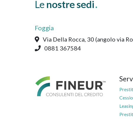
Le
nostre sedi
.
Foggia
Via Della Rocca, 30 (angolo via Ro
0881 367584
Serv
Presti
Cessio
Leasin
Presti