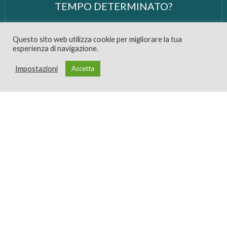
TEMPO DETERMINATO?
Questo sito web utilizza cookie per migliorare la tua
QUALI SONO LE DIFFERENZE TRA
esperienza di navigazione.
PRESTITO PERSONALE E CESSIONE DEL
Impostazioni
Accetta
QUINTO DELLO STIPENDIO?
È OBBLIGATORIO SOTTOSCRIVERE LE
COPERTURE ASSICURATIVE
ACCESSORIE AL FINANZIAMENTO?
Le
nostre sedi
.